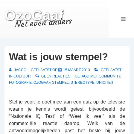
↓
OzoGaaf
Doorgaan
naar
Net even anders
ME
hoofdinhoud
Wat is jouw stempel?
JACCO
GEPLAATST OP
15 MAART 2013
GEPLAATST
IN
CULTUUR
GEEN REACTIES
GETAGD MET
COMMUNITY
,
FOTOGRAFIE
,
OZOGAAF
,
STEMPEL
,
STEREOTYPE
,
UNICITEIT
Stel je voor: je doet mee aan een quiz op de televisie
waarin je kennis wordt getest, bijvoorbeeld de
“Nationale IQ Test” of “Weet ik veel” als de
commerciële reactie daarop. Welk van de
antwoordmogelijkheden past het beste bij jouw