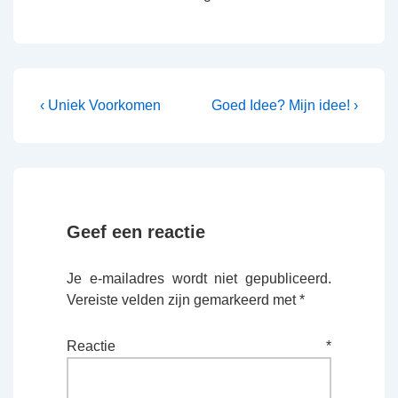
Bericht
Vorig
Volgende
‹ Uniek Voorkomen
Goed Idee? Mijn idee! ›
bericht
bericht
navigatie
is
is
Geef een reactie
Je e-mailadres wordt niet gepubliceerd.
Vereiste velden zijn gemarkeerd met
*
Reactie
*