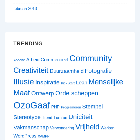
februari 2013
TRENDING
Community
Arbeid
Commercieel
Apache
Creativiteit
Fotografie
Duurzaamheid
Illusie
Menselijke
Inspiratie
Lean
KickStart
Maat
Orde scheppen
Ontwerp
OzoGaaf
Stempel
PHP
Programeren
Uniciteit
Stereotype
Trend
Turntoo
Vrijheid
Vakmanschap
Verwondering
Werken
WordPress
XAMPP