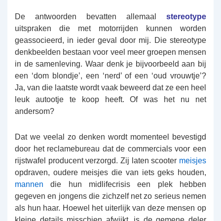
De antwoorden bevatten allemaal
stereotype
uitspraken die met motorrijden kunnen worden
geassocieerd, in ieder geval door mij. Die stereotype
denkbeelden bestaan voor veel meer groepen mensen
in de samenleving. Waar denk je bijvoorbeeld aan bij
een ‘dom blondje’, een ‘nerd’ of een ‘oud vrouwtje’?
Ja, van die laatste wordt vaak beweerd dat ze een heel
leuk autootje te koop heeft. Of was het nu net
andersom?
Dat we veelal zo denken wordt momenteel bevestigd
door het reclamebureau dat de commercials voor een
rijstwafel producent verzorgd. Zij laten scooter
meisjes
opdraven, oudere meisjes die van iets geks houden,
mannen
die hun midlifecrisis een plek hebben
gegeven en jongens die zichzelf net zo serieus nemen
als hun haar. Hoewel het uiterlijk van deze mensen op
kleine details misschien afwijkt, is de gemene deler