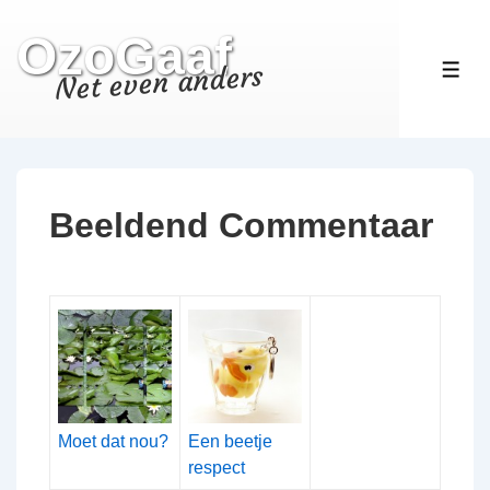
↓
OzoGaaf
Doorgaan
naar
Net even anders
ME
hoofdinhoud
Beeldend Commentaar
Moet dat nou?
Een beetje
respect