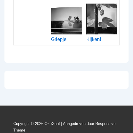
Griepje
Kijken!
Copyright © 2026
OzoGaaf
| Aangedreven door
Responsive
Theme