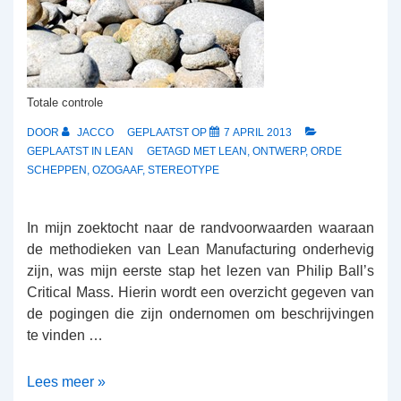
Totale controle
DOOR
JACCO
GEPLAATST OP
7 APRIL 2013
GEPLAATST IN
LEAN
GETAGD MET
LEAN
,
ONTWERP
,
ORDE
SCHEPPEN
,
OZOGAAF
,
STEREOTYPE
In mijn zoektocht naar de randvoorwaarden waaraan
de methodieken van Lean Manufacturing onderhevig
zijn, was mijn eerste stap het lezen van Philip Ball’s
Critical Mass. Hierin wordt een overzicht gegeven van
de pogingen die zijn ondernomen om beschrijvingen
te vinden …
Orde
Lees meer »