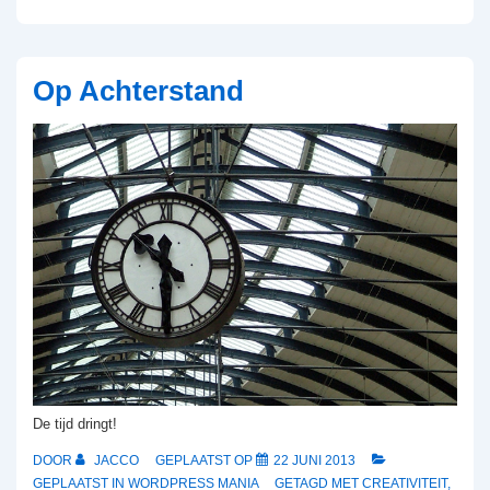
Maken
Op Achterstand
De tijd dringt!
DOOR
JACCO
GEPLAATST OP
22 JUNI 2013
GEPLAATST IN
WORDPRESS MANIA
GETAGD MET
CREATIVITEIT
,