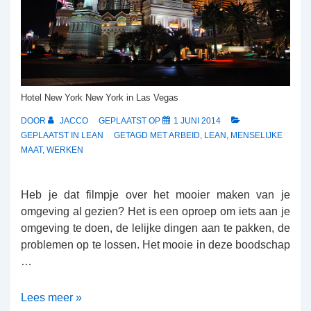
Hotel New York New York in Las Vegas
DOOR
JACCO
GEPLAATST OP
1 JUNI 2014
GEPLAATST IN
LEAN
GETAGD MET
ARBEID
,
LEAN
,
MENSELIJKE
MAAT
,
WERKEN
Heb je dat filmpje over het mooier maken van je
omgeving al gezien? Het is een oproep om iets aan je
omgeving te doen, de lelijke dingen aan te pakken, de
problemen op te lossen. Het mooie in deze boodschap
…
Mooi
Lees meer »