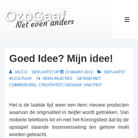
↓
OzoGaaf
Doorgaan
naar
Net even anders
ME
hoofdinhoud
Goed Idee? Mijn idee!
JACCO
GEPLAATST OP
23 MAART 2013
GEPLAATST
IN
CULTUUR
GEEN REACTIES
GETAGD MET
COMMERCIEEL
,
CREATIVITEIT
,
OZOGAAF
,
UNICITEIT
Het is de laatste tijd weer een item: nieuwe producten
waarvan de originaliteit in twijfel wordt getrokken. Van
mobiele telefoons tot en met het Koningslied dat bij de
opstapel staande troonswisseling ten gehore moét
worden gebracht.