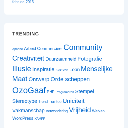
februari 2013
TRENDING
Community
Arbeid
Commercieel
Apache
Creativiteit
Fotografie
Duurzaamheid
Illusie
Menselijke
Inspiratie
Lean
KickStart
Maat
Orde scheppen
Ontwerp
OzoGaaf
Stempel
PHP
Programeren
Uniciteit
Stereotype
Trend
Turntoo
Vrijheid
Vakmanschap
Verwondering
Werken
WordPress
XAMPP