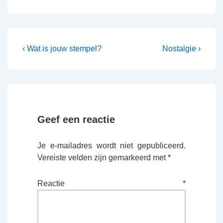
Bericht
Vorig
Volgende
‹ Wat is jouw stempel?
Nostalgie ›
bericht
bericht
navigatie
is
is
Geef een reactie
Je e-mailadres wordt niet gepubliceerd.
Vereiste velden zijn gemarkeerd met
*
Reactie
*