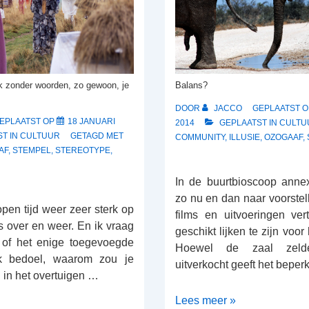
ak zonder woorden, zo gewoon, je
Balans?
DOOR
JACCO
GEPLAATST 
EPLAATST OP
18 JANUARI
2014
GEPLAATST IN
CULTU
T IN
CULTUUR
GETAGD MET
COMMUNITY
,
ILLUSIE
,
OZOGAAF
,
AF
,
STEMPEL
,
STEREOTYPE
,
In de buurtbioscoop annex
zo nu en dan naar voorste
lopen tijd weer zeer sterk op
films en uitvoeringen ver
s over en weer. En ik vraag
geschikt lijken te zijn voor
 of het enige toegevoegde
Hoewel de zaal zelde
Ik bedoel, waarom zou je
uitverkocht geeft het beper
n in het overtuigen …
Dubbelganger
Lees meer »