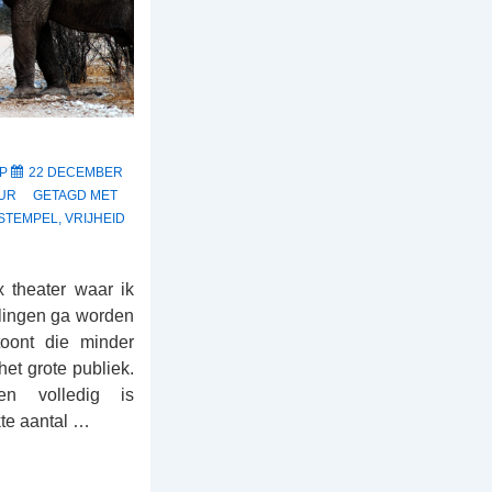
OP
22 DECEMBER
UR
GETAGD MET
STEMPEL
,
VRIJHEID
 theater waar ik
llingen ga worden
toont die minder
 het grote publiek.
n volledig is
kte aantal …