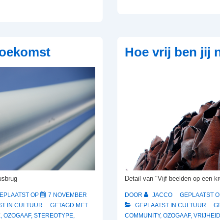
oekomst
Hoe vrij ben jij
Detail van "Vijf beelden op een 
usbrug
DOOR
JACCO
GEPLAATST 
EPLAATST OP
7 NOVEMBER
GEPLAATST IN
CULTUUR
G
T IN
CULTUUR
GETAGD MET
COMMUNITY
,
OZOGAAF
,
VRIJHEI
E
,
OZOGAAF
,
STEREOTYPE
,