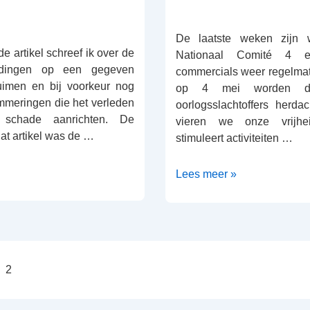
De laatste weken zijn 
e artikel schreef ik over de
Nationaal Comité 4 
dingen op een gegeven
commercials weer regelmat
imen en bij voorkeur nog
op 4 mei worden de
mmeringen die het verleden
oorlogsslachtoffers herd
schade aanrichten. De
vieren we onze vrijhe
at artikel was de …
stimuleert activiteiten …
Hoe
Lees meer »
vrij
ben
jij
nog?
n
2
ng