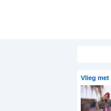
↓
Doorgaan
naar
hoofdinhoud
Vlieg met