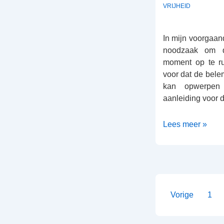
VRIJHEID
In mijn voorgaand
noodzaak om 
moment op te ru
voor dat de bele
kan opwerpen 
aanleiding voor d
Gouden
Lees meer »
Toekomst
Berichte
Vorige
1
pagineri