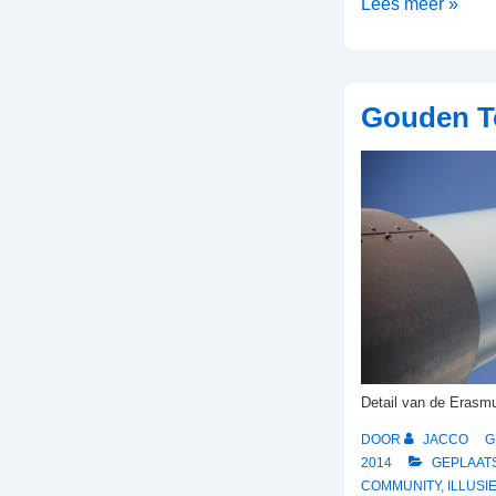
Vlieg
Lees meer »
met
me
mee!
Gouden T
Detail van de Erasm
DOOR
JACCO
G
2014
GEPLAATS
COMMUNITY
,
ILLUSI