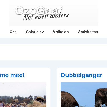
OzoGaaf
Net even anders
Hoofd
Ozo
Galerie
Artikelen
Activiteiten
navigatie
 me mee!
Dubbelganger