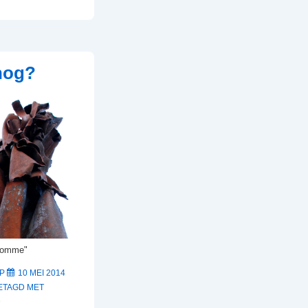
 nog?
kromme"
OP
10 MEI 2014
ETAGD MET
D