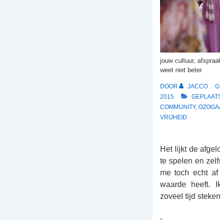
jouw cultuur, afspra
weet niet beter
DOOR
JACCO
G
2015
GEPLAATS
COMMUNITY
,
OZOGA
VRIJHEID
Het lijkt de afge
te spelen en zelf
me toch echt af
waarde heeft. 
zoveel tijd steke